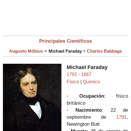
Principales Científicos
<
Augusto Möbius
Michael Faraday
>
Charles Babbage
Michael Faraday
1791
-
1867
Físico
|
Químico
· Ocupación
: físico
británico
· Nacimiento
: 22 de
septiembre de
1791
,
Newington Butt
· Muerte
: 25 de agosto de