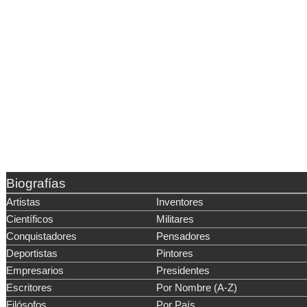
Biografías
Artistas
Inventores
Científicos
Militares
Conquistadores
Pensadores
Deportistas
Pintores
Empresarios
Presidentes
Escritores
Por Nombre (A-Z)
Filósofos
Por País