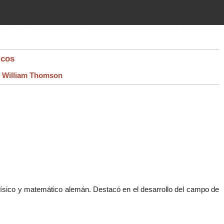
imientos (guerras, gobiernos,
 historia de la humanidad desde el
icos
>
William Thomson
físico y matemático alemán. Destacó en el desarrollo del campo de