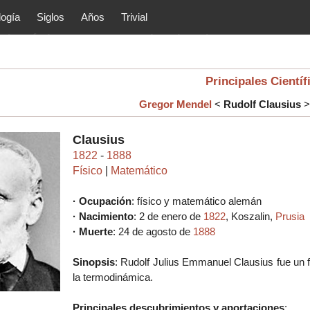
logía
Siglos
Años
Trivial
tóricos y principales acontec
lítica, arte, cultura, etc.) de la
as.
Principales Científ
Gregor Mendel
<
Rudolf Clausius
Clausius
1822
-
1888
Físico
|
Matemático
· Ocupación
: físico y matemático alemán
· Nacimiento
: 2 de enero de
1822
, Koszalin,
Prusia
· Muerte
: 24 de agosto de
1888
Sinopsis
:
Rudolf Julius Emmanuel Clausius fue un 
la termodinámica.
Principales descubrimientos y aportaciones
: