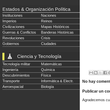
Estados & Organización Política
Instituciones
Naciones
Imperios
Reinos
Civilizaciones
Mapas Históricos
Guerras & Conflictos
Banderas Históricas
Revoluciones
Crisis
Gobiernos
Ciudades
Ciencia y Tecnología
Tecnología militar
Matemáticas
Ingeniería
Química
Descubrimientos
Física
Transporte
Informática & Electr.
No hay coment
Aeroespacial
Biología
Publicar un co
Agradecemos cual