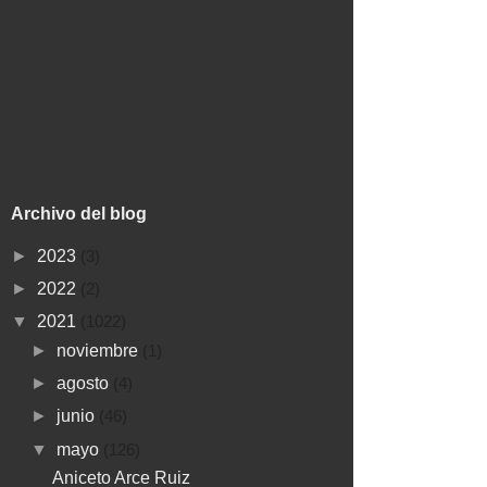
Archivo del blog
►
2023
(3)
►
2022
(2)
▼
2021
(1022)
►
noviembre
(1)
►
agosto
(4)
►
junio
(46)
▼
mayo
(126)
Aniceto Arce Ruiz