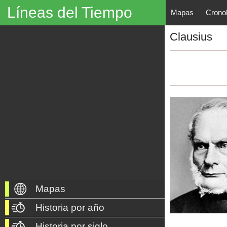
Líneas del Tiempo
Mapas
Crono
Líneas del Tiempo, Mapas His
Clausius
descubrimientos, exploraciones, po
año 3000 a. C. hasta nuestros dí
Mapas
Historia por año
Historia por siglo