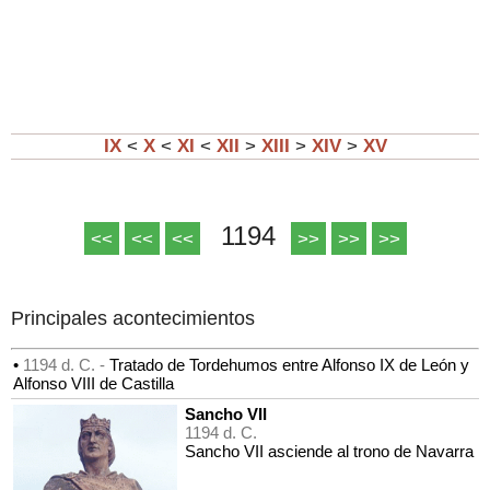
IX
<
X
<
XI
<
XII
>
XIII
>
XIV
>
XV
1194
<<
<<
<<
>>
>>
>>
Principales acontecimientos
•
1194 d. C. -
Tratado de Tordehumos entre Alfonso IX de León y
Alfonso VIII de Castilla
Sancho VII
1194 d. C.
Sancho VII asciende al trono de Navarra