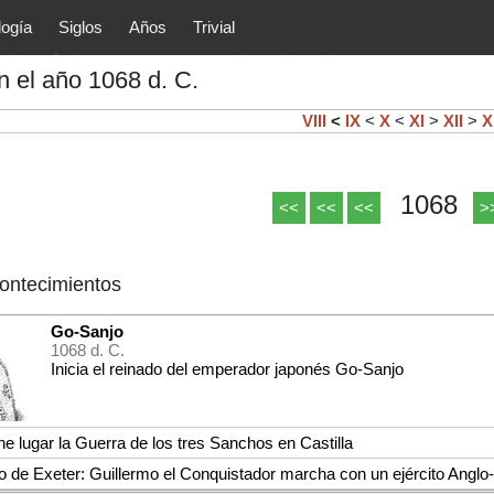
logía
Siglos
Años
Trivial
tóricos y principales acontec
 el año 1068 d. C.
lítica, arte, cultura, etc.) de la
as.
VIII
<
IX
<
X
<
XI
>
XII
>
XI
1068
<<
<<
<<
>
contecimientos
Go-Sanjo
1068 d. C.
Inicia el reinado del emperador japonés Go-Sanjo
ne lugar la Guerra de los tres Sanchos en Castilla
io de Exeter: Guillermo el Conquistador marcha con un ejército Angl