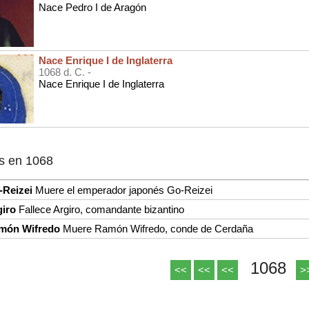
Nace Pedro I de Aragón
Nace Enrique I de Inglaterra
1068 d. C. -
Nace Enrique I de Inglaterra
s en 1068
-Reizei
Muere el emperador japonés Go-Reizei
giro
Fallece Argiro, comandante bizantino
món Wifredo
Muere Ramón Wifredo, conde de Cerdaña
1068
<<
<<
<<
>