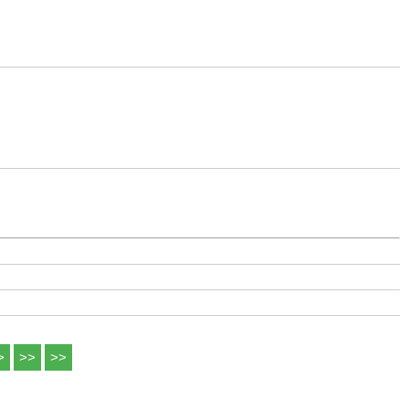
>
>>
>>