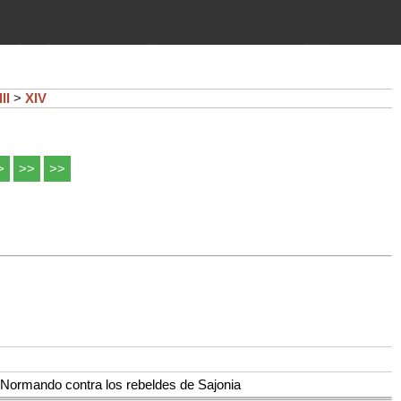
imientos (guerras, gobiernos,
 historia de la humanidad desde el
II
>
XIV
>
>>
>>
o-Normando contra los rebeldes de Sajonia