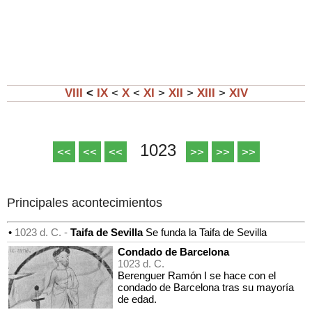
VIII
<
IX
<
X
<
XI
>
XII
>
XIII
>
XIV
1023
<<
<<
<<
>>
>>
>>
Principales acontecimientos
•
1023 d. C. -
Taifa de Sevilla
Se funda la Taifa de Sevilla
Condado de Barcelona
1023 d. C.
Berenguer Ramón I se hace con el
condado de Barcelona tras su mayoría
de edad.