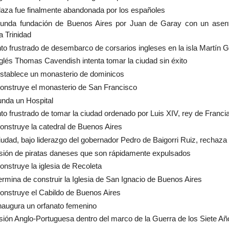
laza fue finalmente abandonada por los españoles
unda fundación de Buenos Aires por Juan de Garay con un asent
a Trinidad
nto frustrado de desembarco de corsarios ingleses en la isla Martín G
nglés Thomas Cavendish intenta tomar la ciudad sin éxito
stablece un monasterio de dominicos
onstruye el monasterio de San Francisco
unda un Hospital
nto frustrado de tomar la ciudad ordenado por Luis XIV, rey de Franci
onstruye la catedral de Buenos Aires
iudad, bajo liderazgo del gobernador Pedro de Baigorri Ruiz, rechaza
sión de piratas daneses que son rápidamente expulsados
onstruye la iglesia de Recoleta
ermina de construir la Iglesia de San Ignacio de Buenos Aires
onstruye el Cabildo de Buenos Aires
naugura un orfanato femenino
sión Anglo-Portuguesa dentro del marco de la Guerra de los Siete Años