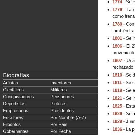
1774
- Se c
1776
- La c
como frenar
1780
- Con 
también fra
1801
- Se i
1806
- El 2
provenient
1807
- Una 
rechazado
Biografías
1810
- Se d
1811
- Se c
Artistas
Inventores
Científicos
Militares
1819
- Se e
Conquistadores
Pensadores
1821
- Se i
Deportistas
Pintores
1825
- Estal
Empresarios
Presidentes
1826
- Se a
Escritores
Por Nombre (A-Z)
1829
- Juan
Filósofos
Por País
1836
- La p
Gobernantes
Por Fecha