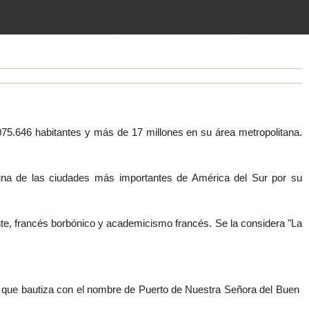
imientos (guerras, gobiernos,
 historia de la humanidad desde el
075.646 habitantes y más de 17 millones en su área metropolitana.
s una de las ciudades más importantes de América del Sur por su
zante, francés borbónico y academicismo francés. Se la considera "La
 que bautiza con el nombre de Puerto de Nuestra Señora del Buen