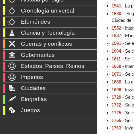
1541
- La p
Cronología universal
1580
- Seg
Ciudad de l
Efemérides
1582
- Inte
Ciencia y Tecnología
1587
- El i
Guerras y conflictos
1591
- Se e
1604
- Se c
Gobernantes
1611
- Se f
Estados, Países, Reinos
1658
- Inte
1671
- Se c
Imperios
1680
- La c
Ciudades
1699
- Inva
1720
- Se c
Biografías
1722
- Se t
Juegos
1725
- Se c
1755
- Se i
1763
- Inva