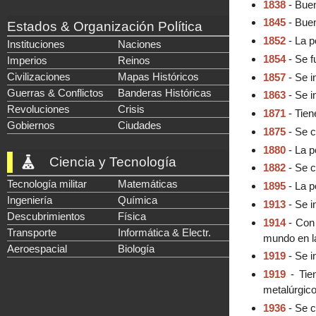
1838
- Buen
1845
- Buen
Estados & Organización Política
1852
- La p
Instituciones
Naciones
1854
- Se f
Imperios
Reinos
Civilizaciones
Mapas Históricos
1857
- Se i
Guerras & Conflictos
Banderas Históricas
1863
- Se i
Revoluciones
Crisis
1871
- Tien
Gobiernos
Ciudades
1875
- Se c
1880
- La p
Ciencia y Tecnología
1882
- Se c
Tecnología militar
Matemáticas
1895
- La p
Ingeniería
Química
1913
- Se i
Descubrimientos
Física
1914
- Con 
Transporte
Informática & Electr.
mundo en l
Aeroespacial
Biología
1919
- Se i
1919
- Tie
metalúrgic
1936
- Se c