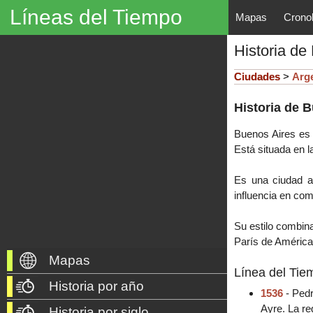
Líneas del Tiempo
Mapas
Crono
Líneas del Tiempo, Mapas His
Historia de
descubrimientos, exploraciones, po
año 3000 a. C. hasta nuestros dí
Ciudades
>
Arg
Historia de 
Buenos Aires e
Está situada en la
Es una ciudad au
influencia en com
Su estilo combina
París de América
Mapas
Línea del Tiem
Historia por año
1536
- Pedr
Ayre. La re
Historia por siglo