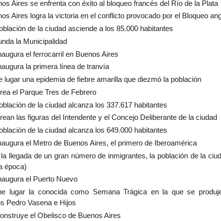
os Aires se enfrenta con éxito al bloqueo francés del Río de la Plata
os Aires logra la victoria en el conflicto provocado por el Bloqueo ang
oblación de la ciudad asciende a los 85.000 habitantes
unda la Municipalidad
naugura el ferrocarril en Buenos Aires
naugura la primera línea de tranvía
e lugar una epidemia de fiebre amarilla que diezmó la población
rea el Parque Tres de Febrero
oblación de la ciudad alcanza los 337.617 habitantes
rean las figuras del Intendente y el Concejo Deliberante de la ciudad
oblación de la ciudad alcanza los 649.000 habitantes
naugura el Metro de Buenos Aires, el primero de Iberoamérica
la llegada de un gran número de inmigrantes, la población de la ciu
a época)
naugura el Puerto Nuevo
ne lugar la conocida como Semana Trágica en la que se produjer
os Pedro Vasena e Hijos
onstruye el Obelisco de Buenos Aires