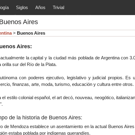
logía
Siglos
Años
Trivial
tóricos y principales acontec
 Buenos Aires
lítica, arte, cultura, etc.) de la
as.
entina
>
Buenos Aires
Buenos Aires:
s
actualmente la capital y la ciudad más poblada de Argentina con 3.
 orilla sur del Río de la Plata.
tónoma con poderes ejecutivo, legislativo y judicial propios. E
ercio, finanzas, arte, moda, turismo, educación y cultura entre otros.
 el estilo colonial español, el art decó, nouveau, neogótico, italiani
".
po de la historia de Buenos Aires:
o de Mendoza establece un asentamiento en la actual Buenos Aires
gión estaba poblada por indígenas querandíes.