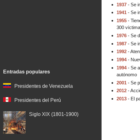
1937
- Se i
1941
- Se i
1955
- Tien
300 víctim
1976
- Se d
1987
- Se i
1992
- Aten
1994
- Nuev
1994
- Se a
Entradas populares
autónomo
2001
- Se p
Presidentes de Venezuela
2012
- Acci
2013
- El p
Presidentes del Perú
Siglo XIX (1801-1900)