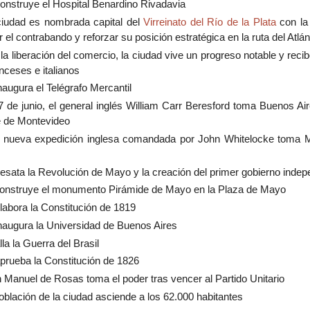
onstruye el Hospital Benardino Rivadavia
iudad es nombrada capital del
Virreinato del Río de la Plata
con la 
 el contrabando y reforzar su posición estratégica en la ruta del Atlán
la liberación del comercio, la ciudad vive un progreso notable y rec
nceses e italianos
naugura el Telégrafo Mercantil
7 de junio, el general inglés William Carr Beresford toma Buenos A
e de Montevideo
nueva expedición inglesa comandada por John Whitelocke toma Mo
esata la Revolución de Mayo y la creación del primer gobierno indep
onstruye el monumento Pirámide de Mayo en la Plaza de Mayo
labora la Constitución de 1819
naugura la Universidad de Buenos Aires
la la Guerra del Brasil
prueba la Constitución de 1826
 Manuel de Rosas toma el poder tras vencer al Partido Unitario
oblación de la ciudad asciende a los 62.000 habitantes