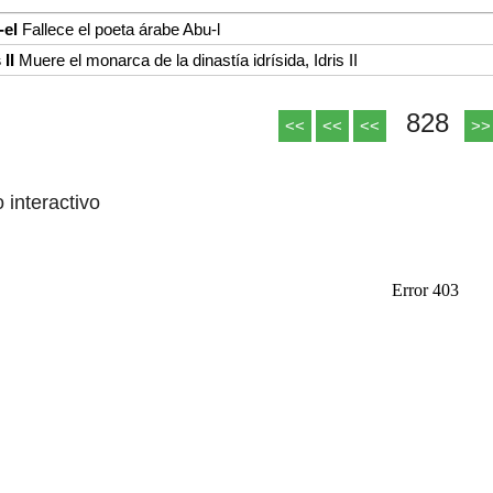
-el
Fallece el poeta árabe Abu-l
 II
Muere el monarca de la dinastía idrísida, Idris II
828
<<
<<
<<
>>
o interactivo