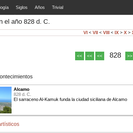
logía
Siglos
Años
Trivial
tóricos y principales acontec
 el año 828 d. C.
lítica, arte, cultura, etc.) de la
as.
VI
<
VII
<
VIII
<
IX
>
X
>
828
<<
<<
<<
>>
contecimientos
Alcamo
828 d. C.
El sarraceno Al-Kamuk funda la ciudad siciliana de Alcamo
rtísticos