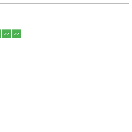
>>
>>