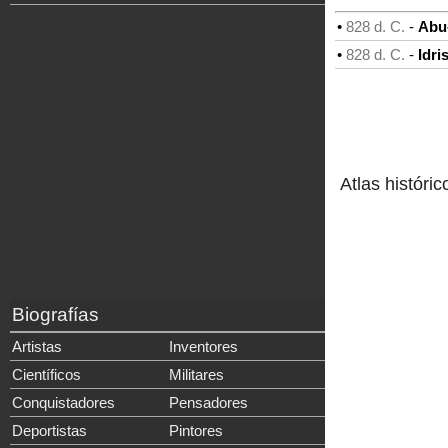
•
828 d. C.
-
Abu
•
828 d. C.
-
Idris
Atlas históric
Biografías
Artistas
Inventores
Científicos
Militares
Conquistadores
Pensadores
Deportistas
Pintores