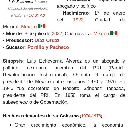
Luis Echeverría,
Instituto
abogado y político
Nacional de Antropología
· Nacimiento
: 17 de enero
e Historia -
CC BY 4.0
del
1922
, Ciudad de
México,
México
· Muerte
:
8 de julio de
2022
,
Cuernavaca,
México
· Predecesor
:
Díaz Ordaz
· Sucesor
:
Portillo y Pacheco
Sinopsis
:
Luis Echeverría Álvarez es un abogado y
político mexicano, miembro del PRI (Partido
Revolucionario Institucional). Ostentó el cargo de
presidente de México entre los años 1970 y 1976.
En
1946 fue secretario de Rodolfo Sánchez Taboada,
presidente del PRI.
En 1958 toma el cargo de
subsecretario de Gobernación.
Hechos relevantes de su
Gobierno
(
1970
-
1976
)
:
Gran crecimiento económico, la economía