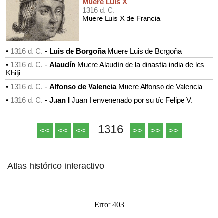
Muere Luis X
1316 d. C.
Muere Luis X de Francia
•
1316 d. C.
-
Luis de Borgoña
Muere Luis de Borgoña
•
1316 d. C.
-
Alaudín
Muere Alaudín de la dinastía india de los
Khilji
•
1316 d. C.
-
Alfonso de Valencia
Muere Alfonso de Valencia
•
1316 d. C.
-
Juan I
Juan I envenenado por su tío Felipe V.
1316
<<
<<
<<
>>
>>
>>
Atlas histórico interactivo