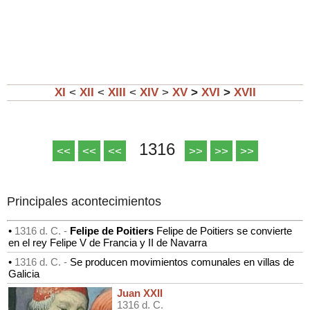
XI
<
XII
<
XIII
<
XIV
>
XV
>
XVI
>
XVII
1316
<<
<<
<<
>>
>>
>>
Principales acontecimientos
•
1316 d. C. -
Felipe de Poitiers
Felipe de Poitiers se convierte
en el rey Felipe V de Francia y II de Navarra
•
1316 d. C. -
Se producen movimientos comunales en villas de
Galicia
Juan XXII
1316 d. C.