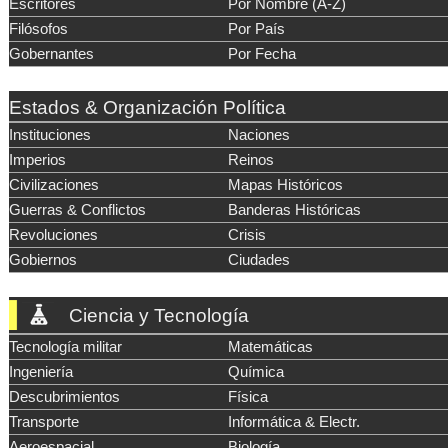
Escritores
Por Nombre (A-Z)
Filósofos
Por País
Gobernantes
Por Fecha
Estados & Organización Política
Instituciones
Naciones
Imperios
Reinos
Civilizaciones
Mapas Históricos
Guerras & Conflictos
Banderas Históricas
Revoluciones
Crisis
Gobiernos
Ciudades
Ciencia y Tecnología
Tecnología militar
Matemáticas
Ingeniería
Química
Descubrimientos
Física
Transporte
Informática & Electr.
Aeroespacial
Biología