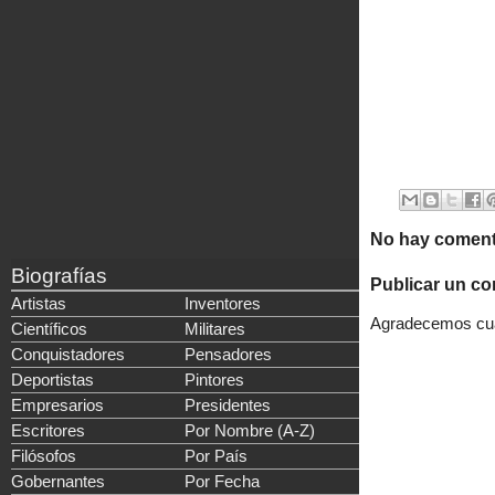
No hay coment
Biografías
Publicar un co
Artistas
Inventores
Agradecemos cual
Científicos
Militares
Conquistadores
Pensadores
Deportistas
Pintores
Empresarios
Presidentes
Escritores
Por Nombre (A-Z)
Filósofos
Por País
Gobernantes
Por Fecha