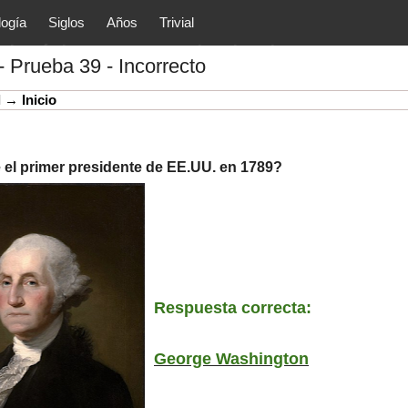
logía
Siglos
Años
Trivial
tóricos y principales acontec
- Prueba 39 - Incorrecto
lítica, arte, cultura, etc.) de la
as.
l
→
Inicio
e el primer presidente de EE.UU. en 1789?
Respuesta correcta:
George Washington