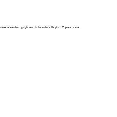
 areas where the copyright term is the author's life plus 100 years or less.