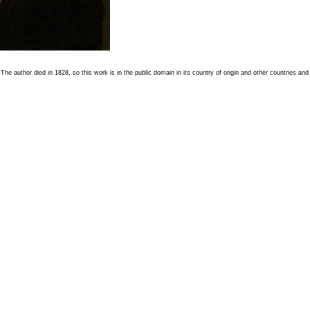
)
The author died in 1828, so this work is in the public domain in its country of origin and other countries and