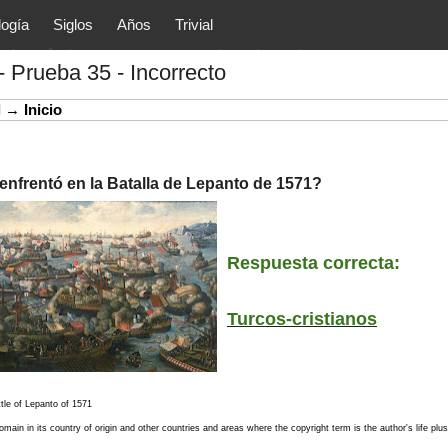
logía
Siglos
Años
Trivial
tóricos y principales acontec
- Prueba 35 - Incorrecto
lítica, arte, cultura, etc.) de la
as.
l
→
Inicio
enfrentó en la Batalla de Lepanto de 1571?
Respuesta correcta:
Turcos-cristianos
ttle of Lepanto of 1571
domain in its country of origin and other countries and areas where the copyright term is the author's life plu