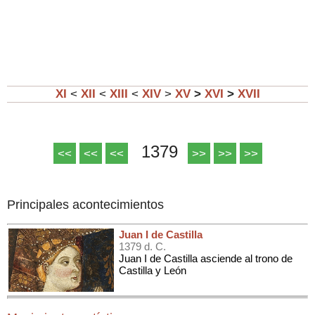
XI
<
XII
<
XIII
<
XIV
>
XV
>
XVI
>
XVII
1379
<<
<<
<<
>>
>>
>>
Principales acontecimientos
Juan I de Castilla
1379 d. C.
Juan I de Castilla asciende al trono de
Castilla y León