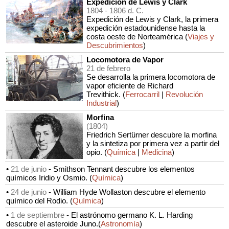
Expedición de Lewis y Clark
1804
- 1806 d. C.
Expedición de Lewis y Clark, la primera
expedición estadounidense hasta la
costa oeste de Norteamérica (
Viajes y
Descubrimientos
)
Locomotora de Vapor
21 de febrero
Se desarrolla la primera locomotora de
vapor eficiente de Richard
Trevithick. (
Ferrocarril
|
Revolución
Industrial
)
Morfina
(1804)
Friedrich Sertürner descubre la morfina
y la sintetiza por primera vez a partir del
opio. (
Química
|
Medicina
)
•
21 de junio
-
Smithson Tennant descubre los elementos
químicos Iridio y Osmio. (
Química
)
•
24 de junio
-
William Hyde Wollaston descubre el elemento
químico del Rodio. (
Química
)
•
1 de septiembre
-
El astrónomo germano K. L. Harding
descubre el asteroide Juno.(
Astronomía
)