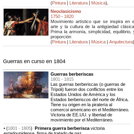
(
Pintura
|
Literatura
|
Música
)
.
Neoclasicismo
1750
-
1820
Movimiento artístico que se inspira en e
arte y la cultura de la antigüedad clásica
Prima la armonía, simplicidad, equilibrio, 
proporción
(
Pintura
|
Literatura
|
Música
|
Arquitectura
Guerras en curso en 1804
Guerras berberiscas
1801
- 1815
Las guerras berberiscas (o guerras de
Trípoli) fueron dos conflictos entre los
Estados Unidos de América y los
Estados berberiscos del norte de África.
Tiene su origen en la piratería al
comercoi americano en el Mediterráneo.
Victoria de EE.UU. y libertad de
movimiento por el Mediterráneo.
• (
1801
- 1805
)
Primera guerra berberisca
victoria
estadounidense, firma de tratado de paz