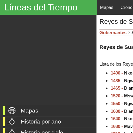
Líneas del Tiempo
Mapas
Crono
Líneas del Tiempo, Mapas His
Reyes de S
descubrimientos, exploraciones, po
año 3000 a. C. hasta nuestros dí
Gobernantes
>
Reyes de Sua
Lista de los
Reyes
1400 -
Nkos
1435 -
Ngwa
1465 -
Dlam
1520 -
Mswa
1550 -
Ngwa
Mapas
1600 -
Dlami
1640 -
Nkos
Historia por año
1680 -
Mavu
Historia por siglo