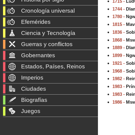
1715 -
Ludv
1744 -
Dlami
Cronología universal
1780 -
Ngwa
Efemérides
1815 -
Mavu
1836 -
Sobh
Ciencia y Tecnología
1868 -
Mswa
Guerras y conflictos
1889 -
Dlam
Gobernantes
1899 -
Ngw
1921 -
Sobh
Estados, Países, Reinos
1968 -
Sobh
Imperios
1982 -
Rein
1983 -
Prín
Ciudades
1983 -
Rein
Biografías
1986 -
Mswa
Juegos