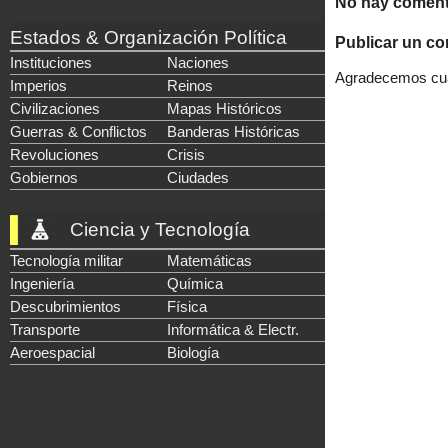
No hay coment
Estados & Organización Política
Publicar un co
Instituciones
Naciones
Agradecemos cual
Imperios
Reinos
Civilizaciones
Mapas Históricos
Guerras & Conflictos
Banderas Históricas
Revoluciones
Crisis
Gobiernos
Ciudades
Ciencia y Tecnología
Tecnología militar
Matemáticas
Ingeniería
Química
Descubrimientos
Física
Transporte
Informática & Electr.
Aeroespacial
Biología