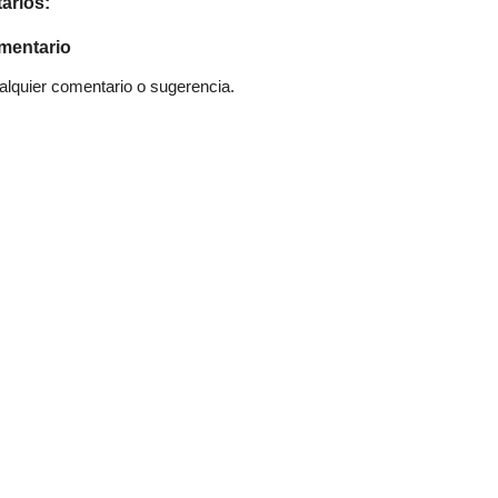
arios:
mentario
quier comentario o sugerencia.