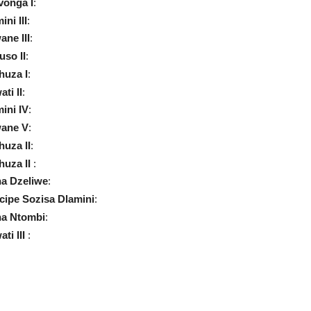
onga I
:
ni III
:
ne III
:
so II
:
uza I
:
ti II
:
ini IV
:
ane V
:
uza II
:
uza II
:
a Dzeliwe
:
cipe Sozisa Dlamini
:
a Ntombi
:
ti III
: