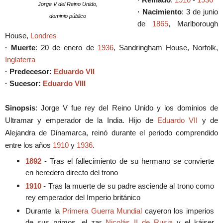
Jorge V del Reino Unido,
·
Nacimiento
:
3 de junio
dominio público
de
1865
,
Marlborough
House,
Londres
· Muerte
:
20 de enero de
1936
,
Sandringham House, Norfolk,
Inglaterra
·
Predecesor
:
Eduardo VII
·
Sucesor
:
Eduardo VIII
Sinopsis
: Jorge V fue rey del Reino Unido y los dominios de
Ultramar y emperador de la India. Hijo de
Eduardo VII
y de
Alejandra de Dinamarca, reinó durante el periodo comprendido
entre los años
1910
y
1936
.
1892
- Tras el fallecimiento de su hermano se convierte
en heredero directo del trono
1910
- Tras la muerte de su padre asciende al trono como
rey emperador del Imperio británico
Durante la
Primera Guerra Mundial
cayeron los imperios
de sus primos, el zar
Nicolás II de Rusia
y el káiser