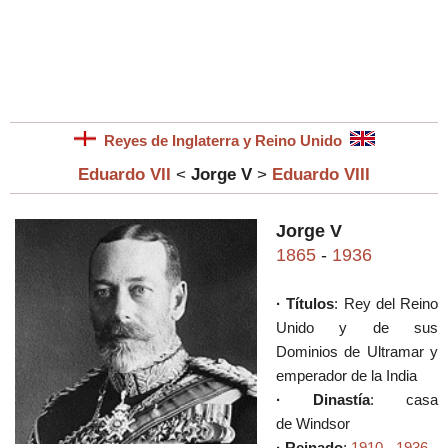
Reyes de Inglaterra y Reino Unido
Eduardo VII
<
Jorge V
>
Eduardo VIII
Jorge V
1865
-
1936
· Títulos
:
Rey del Reino
Unido y de sus
Dominios de Ultramar y
emperador de la India
· Dinastía
: casa
de
Windsor
· Reinado
:
1910
-
1936