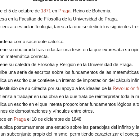
e el 5 de octubre de
1871
en
Praga
, Reino de Bohemia.
esa en la Facultad de Filosofía de la Universidad de Praga.
enza a estudiar Teología, tarea a la que se dedicó los siguientes tre
ordena como sacerdote católico.
iene su doctorado tras redactar una tesis en la que expresaba su opi
ón matemática correcta.
ene su cátedra de Filosofía y Religión en la Universidad de Praga.
ribe una serie de escritos sobre los fundamentos de las matemáticas
ica un escrito que contiene un intento de impostación del cálculo infin
estituido de su cátedra por su apoyo a los ideales de la
Revolución f
enza a trabajar en una obra en la que trata de reinterpretar toda la
ica un escrito en el que intenta proporcionar fundamentos lógicos a t
nes de demostraciones y vínculos entre otros.
lece en
Praga
el 18 de diciembre de 1848
publica póstumamente una estudio sobre las paradojas del infinito y 
de un subconjunto propio del mismo, permitiendo caracterizar el concept