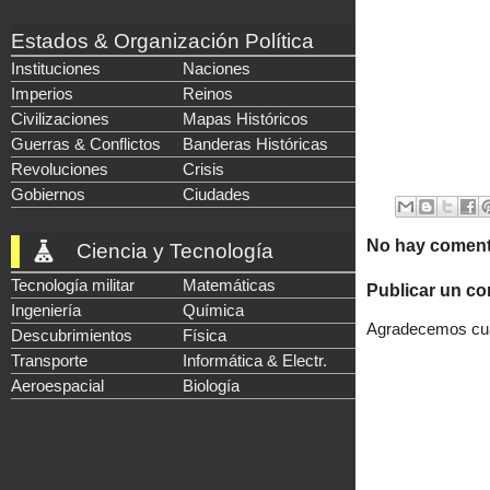
Estados & Organización Política
Instituciones
Naciones
Imperios
Reinos
Civilizaciones
Mapas Históricos
Guerras & Conflictos
Banderas Históricas
Revoluciones
Crisis
Gobiernos
Ciudades
No hay coment
Ciencia y Tecnología
Tecnología militar
Matemáticas
Publicar un co
Ingeniería
Química
Agradecemos cual
Descubrimientos
Física
Transporte
Informática & Electr.
Aeroespacial
Biología