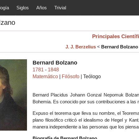
logía
Siglos
Años
Trivial
tóricos y principales acontec
lzano
lítica, arte, cultura, etc.) de la
as.
Principales Científ
J. J. Berzelius
<
Bernard Bolzano
Bernard Bolzano
1781
-
1848
Matemático
|
Filósofo
| Teólogo
Bernard Placidus Johann Gonzal Nepomuk Bolzan
Bohemia. Es conocido por sus contribuciones a las m
Expuso el teorema que lleva su nombre, el Teorem
plano filosófico criticó el idealismo de Hegel y Ka
manera independiente a las personas que los piensa
Biografía de Bernard Bolzano