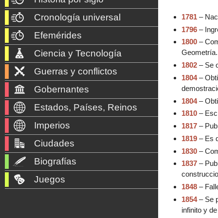
Cronología universal
1781
– Nac
1796
– Ingr
Efemérides
1800
– Comi
Ciencia y Tecnología
Geometría.
1802
– Se 
Guerras y conflictos
1804
– Obt
demostraci
Gobernantes
1804
– Obti
Estados, Países, Reinos
1810
– Esc
Imperios
1817
– Publ
1819
– Es d
Ciudades
1830
– Comi
Biografías
1837
– Publ
construccio
Juegos
1848
– Fal
1854
– Se 
infinito y 