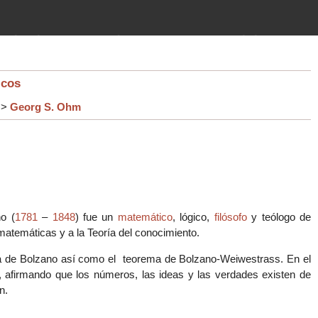
imientos (guerras, gobiernos,
 historia de la humanidad desde el
icos
>
Georg S. Ohm
o (
1781
–
1848
) fue un
matemático
, lógico,
filósofo
y teólogo de
atemáticas y a la Teoría del conocimiento.
a de Bolzano así como el
teorema de Bolzano-Weiwestrass. En el
nt, afirmando que los números, las ideas y las verdades existen de
n.