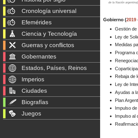
de la Nación argentina
Cronología universal
Gobierno (
2019
Efemérides
Gestión de
Ciencia y Tecnología
Ley de Soli
Guerras y conflictos
Medidas par
Programa d
Gobernantes
Renegociac
Estados, Países, Reinos
Coparticipa
Rebaja de 
Imperios
Ley de Inte
Ciudades
Ayudas a l
Plan Argent
Biografías
Impulso de 
Juegos
Impulso al d
Reafirmació