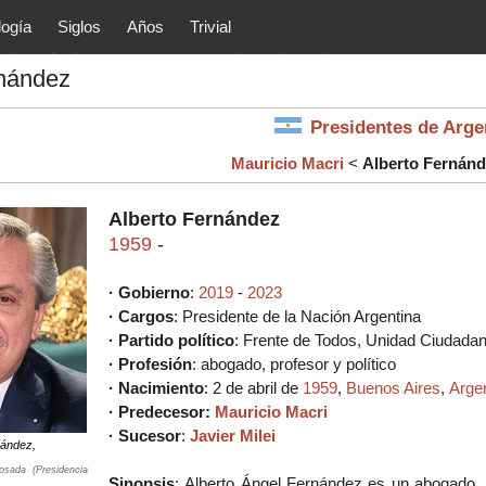
logía
Siglos
Años
Trivial
tóricos y principales acontec
rnández
lítica, arte, cultura, etc.) de la
as.
Presidentes de Arg
Mauricio Macri
<
Alberto Fernán
Alberto Fernández
1959
-
· Gobierno
:
2019
-
2023
· Cargos
:
Presidente de la Nación Argentina
· Partido político
:
Frente de Todos,
Unidad Ciudada
· Profesión
: abogado, profesor y
político
·
Nacimiento
: 2 de abril de
1959
,
Buenos Aires
,
Arge
·
Predecesor
:
Mauricio Macri
· Sucesor
:
Javier Milei
nández,
osada (Presidencia
Sinopsis
:
Alberto Ángel Fernández es un
abogado, 