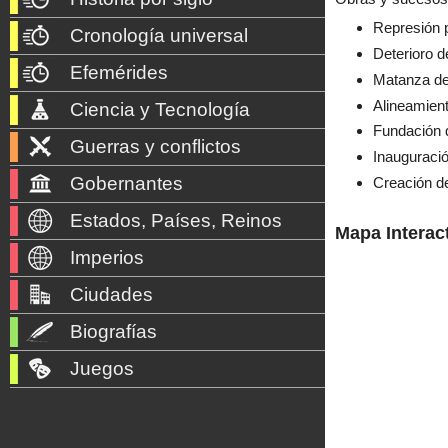
Represión p
Cronología universal
Deterioro d
Efemérides
Matanza de
Alineamien
Ciencia y Tecnología
Fundación 
Guerras y conflictos
Inauguració
Gobernantes
Creación d
Estados, Países, Reinos
Mapa Interac
Imperios
Ciudades
Biografías
Juegos