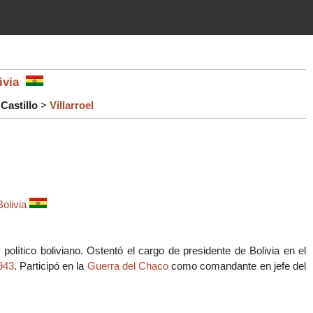
imientos (guerras, gobiernos,
 historia de la humanidad desde el
livia
Castillo
>
Villarroel
Bolivia
 político boliviano. Ostentó el cargo de presidente de Bolivia en el
943
. Participó en la
Guerra del Chaco
como comandante en jefe del