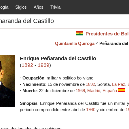
logía
Siglos
Años
Trivial
tóricos y principales acontec
aranda del Castillo
lítica, arte, cultura, etc.) de la
as.
Presidentes de Bo
Quintanilla Quiroga
<
Peñaranda del 
Enrique Peñaranda del Castillo
(
1892
-
1969
)
· Ocupación
: militar y político boliviano
· Nacimiento
: 15 de noviembre de
1892
, Sorata,
La Paz
,
· Muerte
: 22 de diciembre de
1969
,
Madrid
,
España
Sinopsis
:
Enrique Peñaranda del Castillo fue un militar y
periodo comprendido entre abril de
1940
y diciembre de
1
 más destacados de su gobierno: