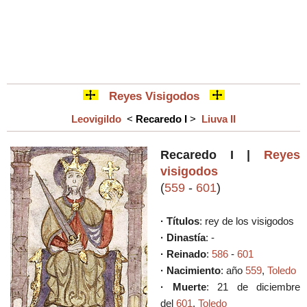
Reyes Visigodos
Leovigildo
<
Recaredo I
>
Liuva II
Recaredo I
|
Reyes
visigodos
(
559
-
601
)
· Títulos
:
rey de los visigodos
· Dinastía
: -
· Reinado
:
586
-
601
·
Nacimiento
: año
559
,
Toledo
· Muerte
: 21 de diciembre
del
601
,
Toledo