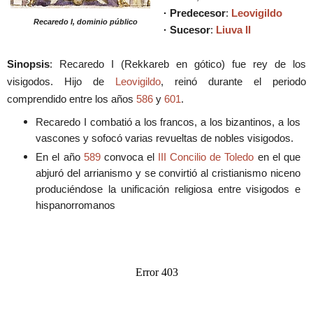
·
Predecesor
:
Leovigildo
Recaredo I, dominio público
·
Sucesor
:
Liuva II
Sinopsis
: Recaredo I (Rekkareb en gótico) fue rey de los
visigodos. Hijo de
Leovigildo
, reinó durante el periodo
comprendido entre los años
586
y
601
.
Recaredo I combatió a los francos, a los bizantinos, a los
vascones y sofocó varias revueltas de nobles visigodos.
En el año
589
convoca el
III Concilio de Toledo
en el que
abjuró del arrianismo y se convirtió al cristianismo niceno
produciéndose la unificación religiosa entre visigodos e
hispanorromanos