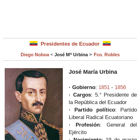
Presidentes de Ecuador
>
Diego Noboa
<
José Mª Urbina
Fco. Robles
José María Urbina
· Gobierno
:
1851
-
1856
· Cargos
:
5.°
Presidente de
la República del Ecuador
· Partido político
:
Partido
Liberal Radical Ecuatoriano
· Profesión
:
General del
Ejército
·
Nacimiento
:
19 de marzo