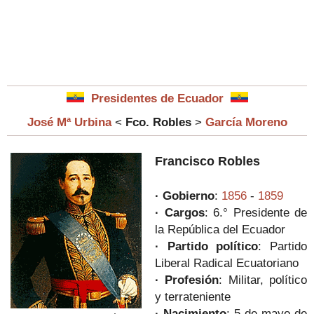
Presidentes de Ecuador
José Mª Urbina
<
Fco. Robles
>
García Moreno
Francisco Robles
· Gobierno
:
1856
-
1859
· Cargos
:
6.°
Presidente de
la República del Ecuador
· Partido político
:
Partido
Liberal Radical Ecuatoriano
· Profesión
:
Militar, político
y terrateniente
·
Nacimiento
:
5 de mayo de