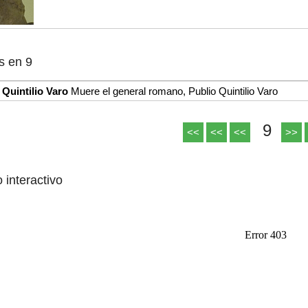
s en 9
 Quintilio Varo
Muere el general romano, Publio Quintilio Varo
9
<<
<<
<<
>>
o interactivo