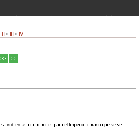
imientos (guerras, gobiernos,
 historia de la humanidad desde el
>
II
>
III
>
IV
>>
>>
aves problemas económicos para el Imperio romano que se ve