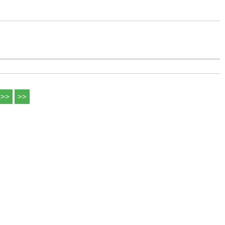
>>
>>