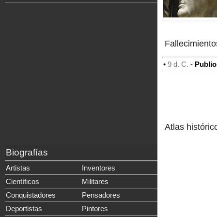
Fallecimiento
•
9 d. C.
-
Publio
Atlas históric
Biografías
Artistas
Inventores
Científicos
Militares
Conquistadores
Pensadores
Deportistas
Pintores