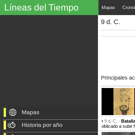
Líneas del Tiempo
Mapas
Crono
Líneas del Tiempo, Mapas His
9 d. C.
descubrimientos, exploraciones, po
año 3000 a. C. hasta nuestros dí
Principales a
Mapas
•
9 d. C. -
Batall
Historia por año
oblicado a subir