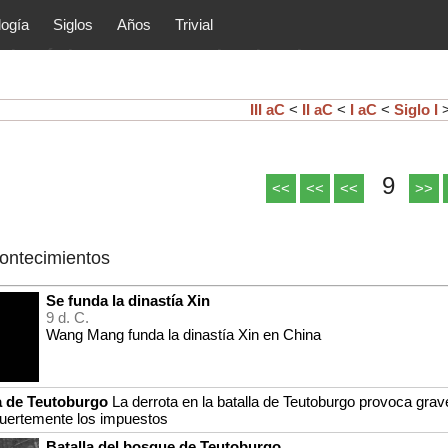
logía
Siglos
Años
Trivial
tóricos y principales acontec
lítica, arte, cultura, etc.) de la
as.
III aC
<
II aC
<
I aC
<
Siglo I
9
<<
<<
<<
>>
contecimientos
Se funda la dinastía Xin
9 d. C.
Wang Mang funda la dinastía Xin en China
a de Teutoburgo
La derrota en la batalla de Teutoburgo provoca gr
 fuertemente los impuestos
Batalla del bosque de Teutoburgo