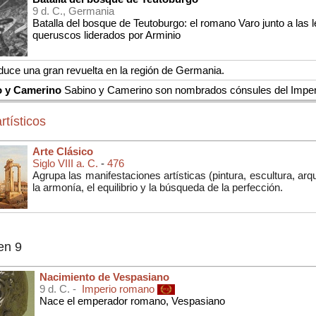
9 d. C., Germania
Batalla del bosque de Teutoburgo: el romano Varo junto a la
queruscos liderados por Arminio
duce una gran revuelta en la región de Germania.
o y Camerino
Sabino y Camerino son nombrados cónsules del Impe
rtísticos
Arte Clásico
Siglo VIII a. C.
-
476
Agrupa las manifestaciones artísticas (
pintura, escultura, arq
la armonía, el equilibrio y la búsqueda de la perfección.
en 9
Nacimiento de Vespasiano
9 d. C. -
Imperio romano
Nace el emperador romano, Vespasiano