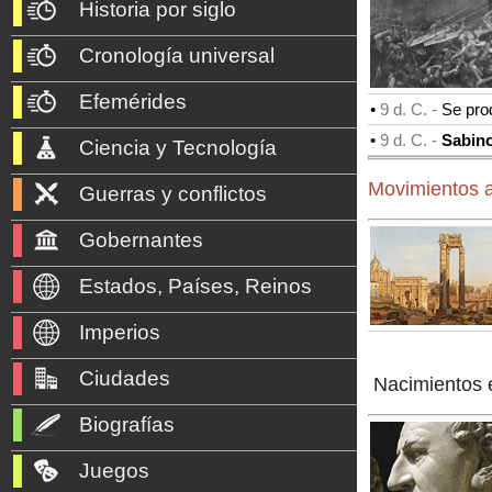
Historia por siglo
Cronología universal
Efemérides
•
9 d. C. -
Se pro
•
9 d. C. -
Sabin
Ciencia y Tecnología
Movimientos a
Guerras y conflictos
Gobernantes
Estados, Países, Reinos
Imperios
Ciudades
Nacimientos 
Biografías
Juegos