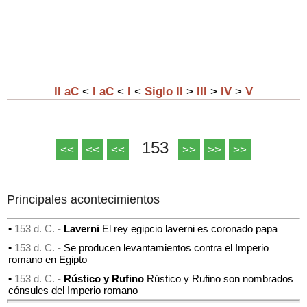
II aC
<
I aC
<
I
<
Siglo II
>
III
>
IV
>
V
153
<<
<<
<<
>>
>>
>>
Principales acontecimientos
•
153 d. C. -
Laverni
El rey egipcio laverni es coronado papa
•
153 d. C. -
Se producen levantamientos contra el Imperio
romano en Egipto
•
153 d. C. -
Rústico y Rufino
Rústico y Rufino son nombrados
cónsules del Imperio romano