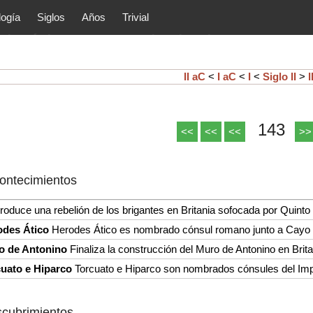
logía
Siglos
Años
Trivial
tóricos y principales acontec
lítica, arte, cultura, etc.) de la
as.
II aC
<
I aC
<
I
<
Siglo II
>
I
143
<<
<<
<<
>>
contecimientos
roduce una rebelión de los brigantes en Britania sofocada por Quinto 
odes Ático
Herodes Ático es nombrado cónsul romano junto a Cayo B
o de Antonino
Finaliza la construcción del Muro de Antonino en Brita
uato e Hiparco
Torcuato e Hiparco son nombrados cónsules del Im
scubrimientos