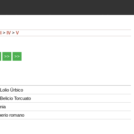
imientos (guerras, gobiernos,
 historia de la humanidad desde el
II
>
IV
>
V
>>
>>
Lolio Úrbico
elicio Torcuato
nia
perio romano