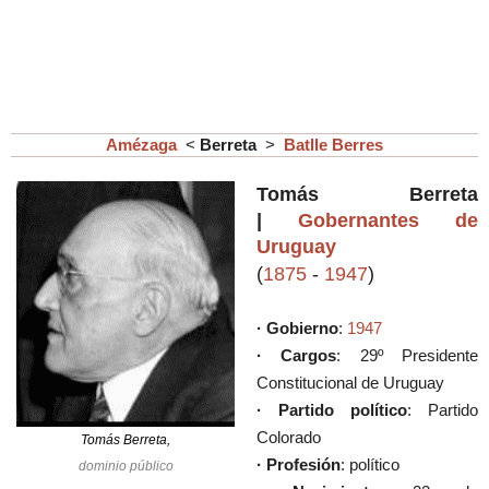
Amézaga
<
Berreta
>
Batlle Berres
Tomás Berreta
|
Gobernantes de
Uruguay
(
1875
-
1947
)
· Gobierno
:
1947
· Cargos
: 29º Presidente
Constitucional de Uruguay
· Partido político
: Partido
Colorado
Tomás Berreta,
· Profesión
: político
dominio público