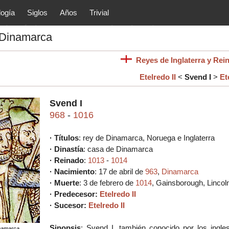
logía
Siglos
Años
Trivial
tóricos y principales acontec
 Dinamarca
lítica, arte, cultura, etc.) de la
as.
Reyes de Inglaterra y Rei
Etelredo II
<
Svend I
>
Et
Svend I
968
-
1016
· Títulos
:
rey
de Dinamarca, Noruega e Inglaterra
· Dinastía
: casa de Dinamarca
· Reinado
:
1013
-
1014
·
Nacimiento
:
17 de abril de
963
,
Dinamarca
· Muerte
: 3 de febrero de
1014
,
Gainsborough, Lincol
·
Predecesor
:
Etelredo II
·
Sucesor
:
Etelredo II
Sinopsis
:
Svend I, también conocido por los ingl
namarca,