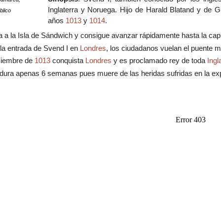
Inglaterra y Noruega. Hijo de Harald Blatand y de G
blico
años
1013
y
1014
.
a a la Isla de Sándwich y consigue avanzar rápidamente hasta la capi
 la entrada de Svend I en
Londres
, los ciudadanos vuelan el puente 
iciembre de
1013
conquista
Londres
y es proclamado rey de toda
Ingl
dura apenas 6 semanas pues muere de las heridas sufridas en la ex