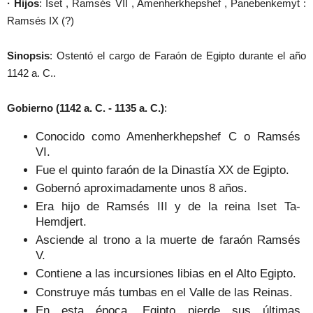
· Hijos
: Iset , Ramsés VII , Amenherkhepshef , Panebenkemyt :
Ramsés IX (?)
Sinopsis
: Ostentó el cargo de Faraón de Egipto durante el año
1142 a. C..
Gobierno (1142 a. C. - 1135 a. C.)
:
Conocido como Amenherkhepshef C o Ramsés
VI.
Fue el quinto faraón de la Dinastía XX de Egipto.
Gobernó aproximadamente unos 8 años.
Era hijo de Ramsés III y de la reina Iset Ta-
Hemdjert.
Asciende al trono a la muerte de faraón Ramsés
V.
Contiene a las incursiones libias en el Alto Egipto.
Construye más tumbas en el Valle de las Reinas.
En esta época, Egipto pierde sus últimas