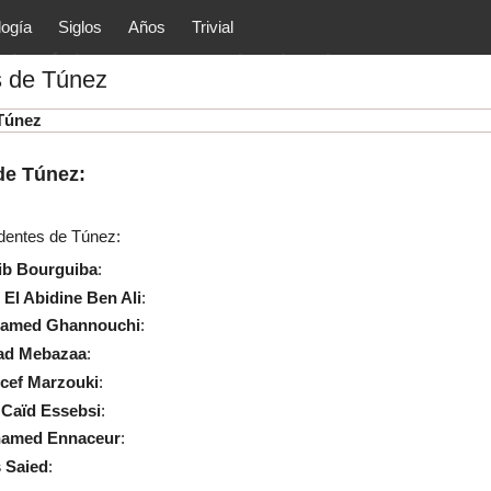
logía
Siglos
Años
Trivial
tóricos y principales acontec
s de Túnez
lítica, arte, cultura, etc.) de la
as.
Túnez
de Túnez:
dentes de Túnez:
b Bourguiba
:
 El Abidine Ben Ali
:
amed Ghannouchi
:
d Mebazaa
:
ef Marzouki
:
 Caïd Essebsi
:
amed Ennaceur
:
 Saied
: