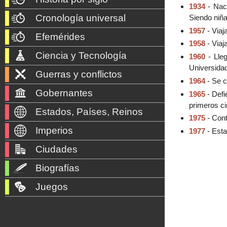
1934
- Nace
Cronología universal
Siendo niñ
1957
- Viaj
Efemérides
1958
- Viaj
Ciencia y Tecnología
1960
- Lle
Universida
Guerras y conflictos
1964
- Se c
Gobernantes
1965
- Defi
primeros c
Estados, Países, Reinos
1975
- Con
Imperios
1977
- Esta
Ciudades
Biografías
Juegos