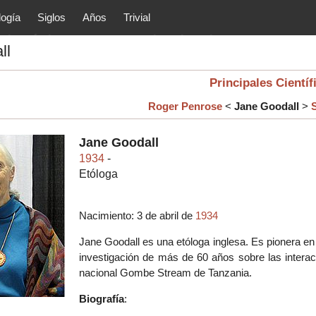
logía
Siglos
Años
Trivial
tóricos y principales acontec
ll
lítica, arte, cultura, etc.) de la
as.
Principales Científ
Roger Penrose
<
Jane Goodall
>
Jane Goodall
1934
-
Etóloga
Nacimiento: 3 de abril de
1934
Jane Goodall es una etóloga inglesa. Es pionera en
investigación de más de 60 años sobre las interac
nacional Gombe Stream de Tanzania.
Biografía
: