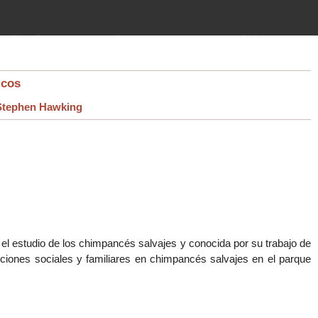
imientos (guerras, gobiernos,
 historia de la humanidad desde el
icos
Stephen Hawking
 el estudio de los chimpancés salvajes y conocida por su trabajo de
ciones sociales y familiares en chimpancés salvajes en el parque