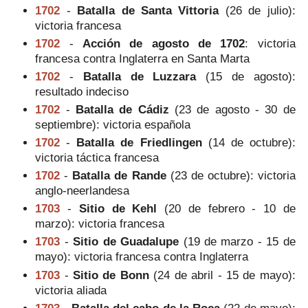
1702
-
Batalla de Santa Vittoria
(26 de julio):
victoria francesa
1702
-
Acción de agosto de 1702
: victoria
francesa contra Inglaterra en Santa Marta
1702
-
Batalla de Luzzara
(15 de agosto):
resultado indeciso
1702
-
Batalla de Cádiz
(23 de agosto - 30 de
septiembre): victoria española
1702
-
Batalla de Friedlingen
(14 de octubre):
victoria táctica francesa
1702
-
Batalla de Rande
(23 de octubre): victoria
anglo-neerlandesa
1703
-
Sitio de Kehl
(20 de febrero - 10 de
marzo): victoria francesa
1703
-
Sitio de Guadalupe
(19 de marzo - 15 de
mayo): victoria francesa contra Inglaterra
1703
-
Sitio de Bonn
(24 de abril - 15 de mayo):
victoria aliada
1703
-
Batalla del cabo de la Roca
(22 de mayo):