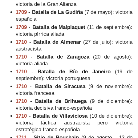
victoria de la Gran Alianza
1709
-
Batalla de La Gudiña
(7 de mayo): victoria
española
1709
-
Batalla de Malplaquet
(11 de septiembre):
victoria pírrica aliada
1710
-
Batalla de Almenar
(27 de julio): victoria
austracista
1710
-
Batalla de Zaragoza
(20 de agosto):
victoria aliada
1710
-
Batalla de Río de Janeiro
(19 de
septiembre): victoria portuguesa
1710
-
Batalla de Siracusa
(9 de noviembre):
victoria francesa
1710
-
Batalla de Brihuega
(9 de diciembre):
victoria decisiva franco-española
1710
-
Batalla de Villaviciosa
(10 de diciembre):
victoria táctica austracista pero victoria
estratégica franco-española
1711
-
Sitio de Bouchain
(9 de agosto - 12 de