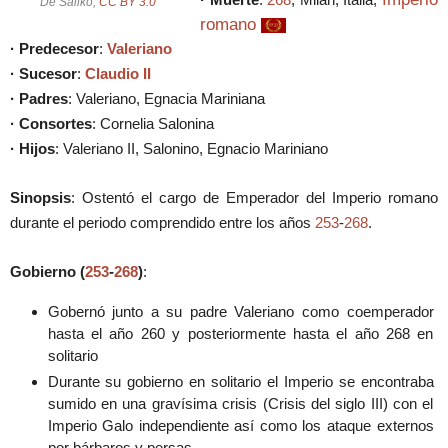
De Sailko,
CC BY 3.0
romano
· Predecesor
:
Valeriano
· Sucesor
:
Claudio II
· Padres
: Valeriano, Egnacia Mariniana
· Consortes
: Cornelia Salonina
· Hijos
: Valeriano II, Salonino, Egnacio Mariniano
Sinopsis
: Ostentó el cargo de Emperador del Imperio romano
durante el periodo comprendido entre los años
253
-
268
.
Gobierno (
253
-
268
)
:
Gobernó junto a su padre Valeriano como coemperador
hasta el año 260 y posteriormente hasta el año 268 en
solitario
Durante su gobierno en solitario el Imperio se encontraba
sumido en una gravísima crisis (Crisis del siglo III) con el
Imperio Galo independiente así como los ataque externos
por bárbaros y persas