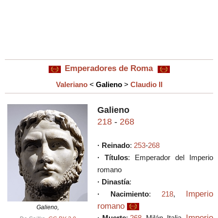
Emperadores de Roma
Valeriano
<
Galieno
>
Claudio II
Galieno
218
-
268
· Reinado
:
253
-
268
· Títulos
: Emperador del Imperio
romano
· Dinastía
:
Imperio
· Nacimiento
:
218
,
romano
Galieno,
Imperio
· Muerte
:
268
, Milán, Italia,