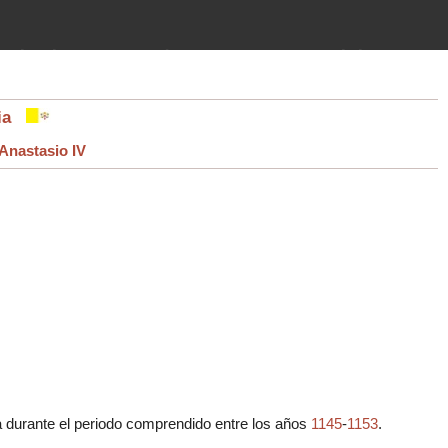
imientos (guerras, gobiernos,
 historia de la humanidad desde el
esia
Anastasio IV
ca durante el periodo comprendido entre los años
1145
-
1153
.