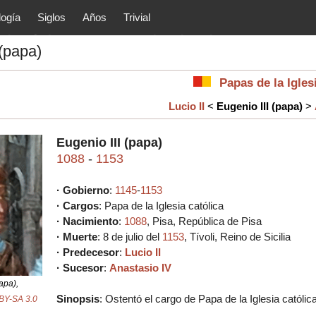
logía
Siglos
Años
Trivial
tóricos y principales acontec
 (papa)
lítica, arte, cultura, etc.) de la
as.
Papas de la Igl
Lucio II
<
Eugenio III (papa)
>
Eugenio III (papa)
1088
-
1153
· Gobierno
:
1145
-
1153
· Cargos
: Papa de la Iglesia católica
· Nacimiento
:
1088
, Pisa, República de Pisa
· Muerte
: 8 de julio del
1153
, Tívoli, Reino de Sicilia
· Predecesor
:
Lucio II
· Sucesor
:
Anastasio IV
apa),
Sinopsis
: Ostentó el cargo de Papa de la Iglesia católi
BY-SA 3.0