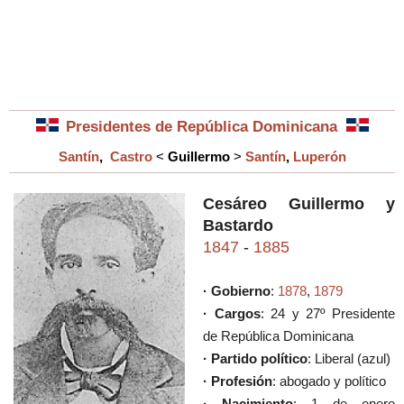
Presidentes de República Dominicana
Santín
,
Castro
<
Guillermo
>
Santín
,
Luperón
Cesáreo Guillermo y
Bastardo
1847
-
1885
· Gobierno
:
1878
,
1879
· Cargos
: 24 y 27º Presidente
de República Dominicana
· Partido político
: Liberal (azul)
· Profesión
: abogado y político
· Nacimiento
: 1 de enero