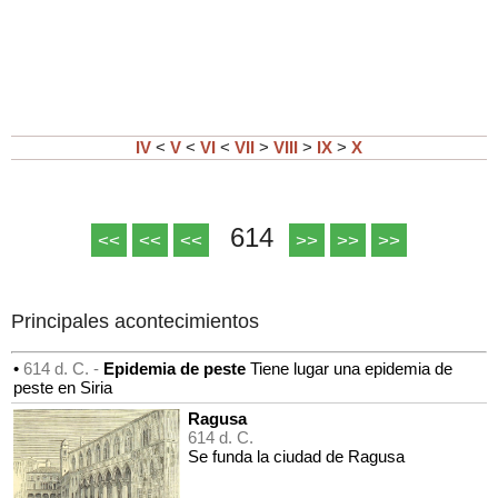
IV
<
V
<
VI
<
VII
>
VIII
>
IX
>
X
614
<<
<<
<<
>>
>>
>>
Principales acontecimientos
•
614 d. C. -
Epidemia de peste
Tiene lugar una epidemia de
peste en Siria
Ragusa
614 d. C.
Se funda la ciudad de Ragusa