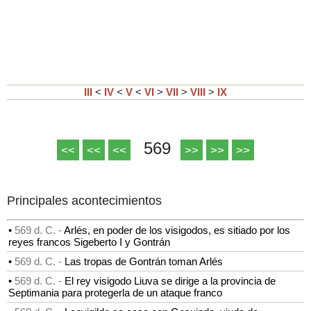
III
<
IV
<
V
<
VI
>
VII
>
VIII
>
IX
569
<<
<<
<<
>>
>>
>>
Principales acontecimientos
•
569 d. C. -
Arlés, en poder de los visigodos, es sitiado por los
reyes francos Sigeberto I y Gontrán
•
569 d. C. -
Las tropas de Gontrán toman Arlés
•
569 d. C. -
El rey visigodo Liuva se dirige a la provincia de
Septimania para protegerla de un ataque franco