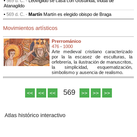
•
569 d. C. -
Leovigildo se casa con Gosuinda, viuda de
Atanagildo
•
569 d. C. -
Martín
Martín es elegido obispo de Braga
Movimientos artísticos
Prerrománico
476
-
1000
Arte medieval cristiano caracterizado
por la la escasez de esculturas, la
orfebrería, la ilustración de manuscritos,
la simplicidad, esquematización,
simbolismo y ausencia de realismo.
569
<<
<<
<<
>>
>>
>>
Atlas histórico interactivo