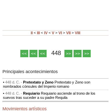
II
<
III
<
IV
<
V
>
VI
>
VII
>
VIII
448
<<
<<
<<
>>
>>
>>
Principales acontecimientos
•
448 d. C. -
Pretextato y Zeno
Pretextato y Zeno son
nombrados cónsules del Imperio romano
•
448 d. C. -
Requiario
Requiario asciende al trono de los
suevos tras suceder a su padre Requila
Movimientos artísticos