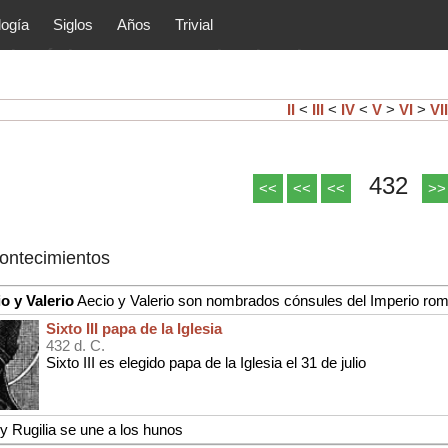
logía
Siglos
Años
Trivial
tóricos y principales acontec
lítica, arte, cultura, etc.) de la
as.
II
<
III
<
IV
<
V
>
VI
>
VII
432
<<
<<
<<
>>
contecimientos
o y Valerio
Aecio y Valerio son nombrados cónsules del Imperio ro
Sixto III papa de la Iglesia
432 d. C.
Sixto III es elegido papa de la Iglesia el 31 de julio
ey Rugilia se une a los hunos