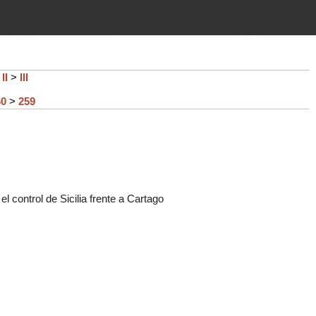
imientos (guerras, gobiernos,
 historia de la humanidad desde el
>
II
>
III
60
>
259
 control de Sicilia frente a Cartago