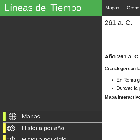
Líneas del Tiempo
Mapas
Crono
Líneas del Tiempo, Mapas His
261 a. C.
descubrimientos, exploraciones, po
año 3000 a. C. hasta nuestros dí
Año
261
a. C.
Cronología con l
En Roma gob
Durante la 
Mapa Interactiv
Mapas
Historia por año
Historia por siglo