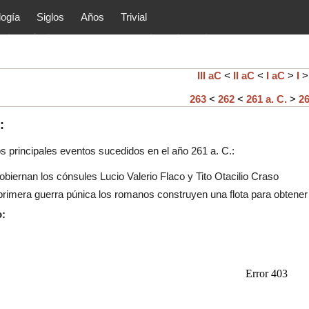
logía
Siglos
Años
Trivial
tóricos y principales acontec
lítica, arte, cultura, etc.) de la
as.
III aC
<
II aC
<
I aC
>
I
263
<
262
<
261 a. C.
>
2
:
os principales eventos sucedidos en el año
261
a. C.:
iernan los cónsules Lucio Valerio Flaco y Tito Otacilio Craso
primera guerra púnica los romanos construyen una flota para obtener el
o: