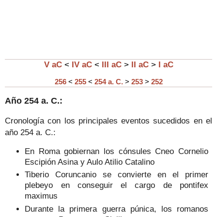
V aC
<
IV aC
<
III aC
>
II aC
>
I aC
256
<
255
<
254 a. C.
>
253
>
252
Año
254
a. C.:
Cronología con los principales eventos sucedidos en el
año
254
a. C.:
En Roma gobiernan los cónsules Cneo Cornelio
Escipión Asina y Aulo Atilio Catalino
Tiberio Coruncanio se convierte en el primer
plebeyo en conseguir el cargo de pontifex
maximus
Durante la primera guerra púnica, los romanos