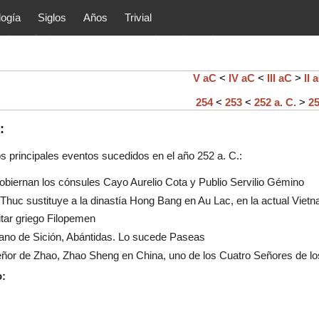
logía
Siglos
Años
Trivial
tóricos y principales acontec
lítica, arte, cultura, etc.) de la
as.
V aC
<
IV aC
<
III aC
>
II 
254
<
253
<
252 a. C.
>
2
:
os principales eventos sucedidos en el año
252
a. C.:
biernan los cónsules Cayo Aurelio Cota y Publio Servilio Gémino
 Thuc sustituye a la dinastía Hong Bang en Au Lac, en la actual Viet
itar griego Filopemen
rano de Sición, Abántidas. Lo sucede Paseas
eñor de Zhao, Zhao Sheng en China, uno de los Cuatro Señores de l
o: