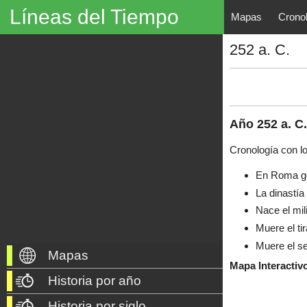
Líneas del Tiempo
Mapas
Crono
Líneas del Tiempo, Mapas His
252 a. C.
descubrimientos, exploraciones, po
año 3000 a. C. hasta nuestros dí
Año
252
a. C.
Cronología con l
En Roma go
La dinastía
Nace el mil
Muere el ti
Muere el s
Mapas
Mapa Interactiv
Historia por año
Historia por siglo