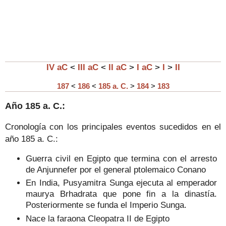
IV aC
<
III aC
<
II aC
>
I aC
>
I
>
II
187
<
186
<
185 a. C.
>
184
>
183
Año
185
a. C.:
Cronología con los principales eventos sucedidos en el
año
185
a. C.:
Guerra civil en Egipto que termina con el arresto
de Anjunnefer por el general ptolemaico Conano
En India, Pusyamitra Sunga ejecuta al emperador
maurya Brhadrata que pone fin a la dinastía.
Posteriormente se funda el Imperio Sunga.
Nace la faraona Cleopatra II de Egipto