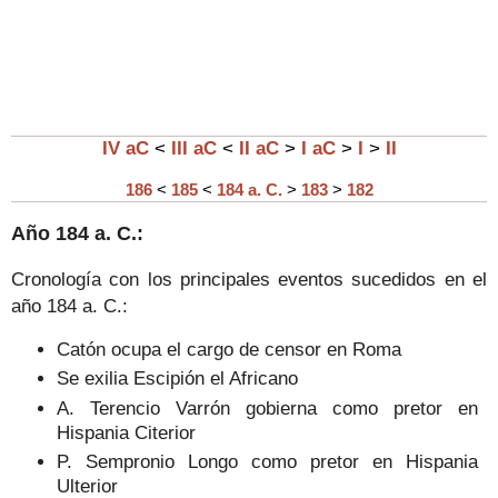
IV aC
<
III aC
<
II aC
>
I aC
>
I
>
II
186
<
185
<
184 a. C.
>
183
>
182
Año
184
a. C.:
Cronología con los principales eventos sucedidos en el
año
184
a. C.:
Catón ocupa el cargo de censor en Roma
Se exilia Escipión el Africano
A. Terencio Varrón gobierna como pretor en
Hispania Citerior
P. Sempronio Longo como pretor en Hispania
Ulterior