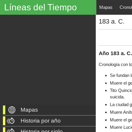
Líneas del Tiempo
Mapas
Crono
Líneas del Tiempo, Mapas His
183 a. C.
descubrimientos, exploraciones, po
año 3000 a. C. hasta nuestros dí
Año
183
a. C.
Cronología con l
Se fundan l
Muere el g
Tito Quinci
suicida.
La ciudad g
Mapas
Muere Aníba
Muere el ge
Historia por año
Muere Lucio
Historia por siglo