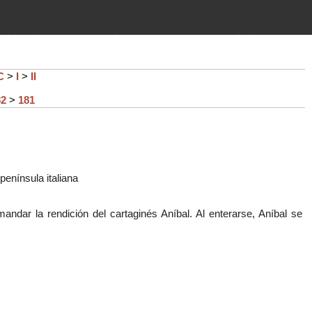
imientos (guerras, gobiernos,
 historia de la humanidad desde el
C
>
I
>
II
82
>
181
enínsula italiana
andar la rendición del cartaginés Aníbal. Al enterarse, Aníbal se