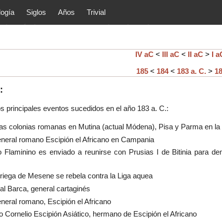
logía
Siglos
Años
Trivial
tóricos y principales acontec
lítica, arte, cultura, etc.) de la
as.
IV aC
<
III aC
<
II aC
>
I a
185
<
184
<
183 a. C.
>
1
:
os principales eventos sucedidos en el año
183
a. C.:
as colonias romanas en Mutina (actual Módena), Pisa y Parma en la p
eneral romano Escipión el Africano en Campania
o Flaminino es enviado a reunirse con Prusias I de Bitinia para dem
riega de Mesene se rebela contra la Liga aquea
l Barca, general cartaginés
neral romano, Escipión el Africano
 Cornelio Escipión Asiático, hermano de Escipión el Africano