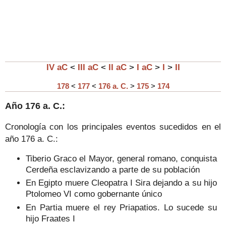
IV aC
<
III aC
<
II aC
>
I aC
>
I
>
II
178
<
177
<
176 a. C.
>
175
>
174
Año
176
a. C.:
Cronología con los principales eventos sucedidos en el
año
176
a. C.:
Tiberio Graco el Mayor, general romano, conquista
Cerdeña esclavizando a parte de su población
En Egipto muere Cleopatra I Sira dejando a su hijo
Ptolomeo VI como gobernante único
En Partia muere el rey Priapatios. Lo sucede su
hijo Fraates I