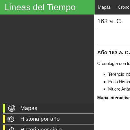
Líneas del Tiempo
Mapas
Crono
Líneas del Tiempo, Mapas His
163 a. C.
descubrimientos, exploraciones, po
año 3000 a. C. hasta nuestros dí
Año
163
a. C.
Cronología con l
Terencio i
En la Hisp
Muere Ariar
Mapa Interactiv
Mapas
Historia por año
Historia por siglo