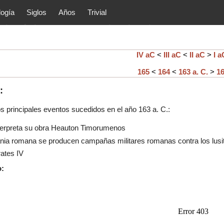
logía
Siglos
Años
Trivial
tóricos y principales acontec
lítica, arte, cultura, etc.) de la
as.
IV aC
<
III aC
<
II aC
>
I a
165
<
164
<
163 a. C.
>
1
:
os principales eventos sucedidos en el año
163
a. C.:
nterpreta su obra Heauton Timorumenos
ania romana se producen campañas militares romanas contra los lusi
ates IV
o: