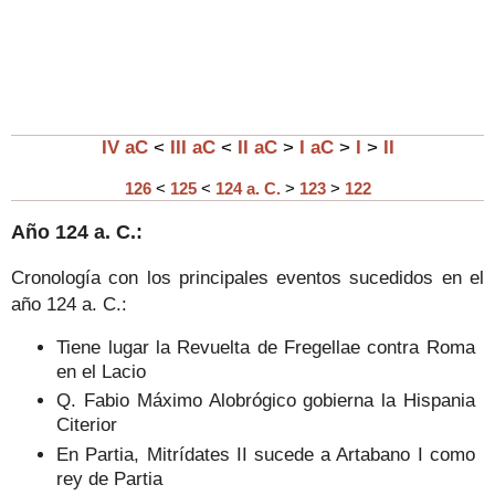
IV aC
<
III aC
<
II aC
>
I aC
>
I
>
II
126
<
125
<
124 a. C.
>
123
>
122
Año
124
a. C.:
Cronología con los principales eventos sucedidos en el
año
124
a. C.:
Tiene lugar la Revuelta de Fregellae contra Roma
en el Lacio
Q. Fabio Máximo Alobrógico gobierna la Hispania
Citerior
En Partia, Mitrídates II sucede a Artabano I como
rey de Partia