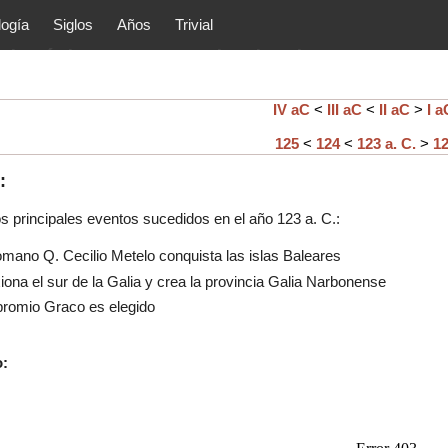
logía
Siglos
Años
Trivial
tóricos y principales acontec
lítica, arte, cultura, etc.) de la
as.
IV aC
<
III aC
<
II aC
>
I a
125
<
124
<
123 a. C.
>
1
:
os principales eventos sucedidos en el año
123
a. C.:
omano Q. Cecilio Metelo conquista las islas Baleares
na el sur de la Galia y crea la provincia Galia Narbonense
omio Graco es elegido
o: