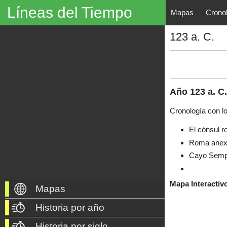
Líneas del Tiempo
Mapas
Crono
Líneas del Tiempo, Mapas His
123 a. C.
descubrimientos, exploraciones, po
año 3000 a. C. hasta nuestros dí
Año
123
a. C.
Cronología con l
El cónsul r
Roma anexio
Cayo Sempr
Mapa Interactiv
Mapas
Historia por año
Historia por siglo