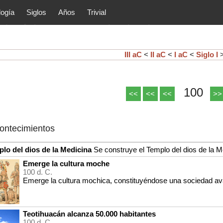
logía
Siglos
Años
Trivial
tóricos y principales acontec
lítica, arte, cultura, etc.) de la
as.
III aC
<
II aC
<
I aC
<
Siglo I
100
<<
<<
<<
>>
contecimientos
lo del dios de la Medicina
Se construye el Templo del dios de la 
Emerge la cultura moche
100 d. C.
Emerge la cultura mochica, constituyéndose una sociedad av
Teotihuacán alcanza 50.000 habitantes
100 d. C.