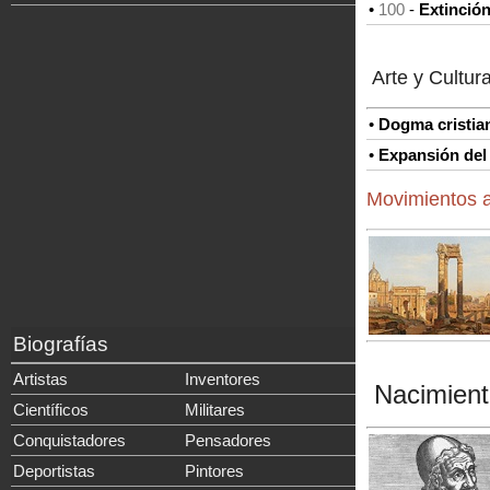
•
100
-
Extinción
Arte y Cultur
•
Dogma cristia
•
Expansión del
Movimientos a
Biografías
Artistas
Inventores
Nacimient
Científicos
Militares
Conquistadores
Pensadores
Deportistas
Pintores