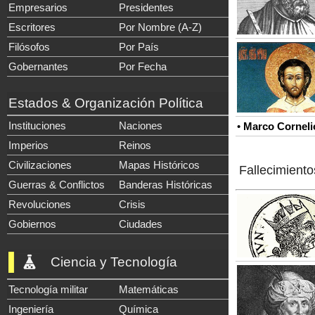
Empresarios
Presidentes
Escritores
Por Nombre (A-Z)
Filósofos
Por País
Gobernantes
Por Fecha
Estados & Organización Política
Instituciones
Naciones
•
Marco Corneli
Imperios
Reinos
Civilizaciones
Mapas Históricos
Fallecimiento
Guerras & Conflictos
Banderas Históricas
Revoluciones
Crisis
Gobiernos
Ciudades
Ciencia y Tecnología
Tecnología militar
Matemáticas
Ingeniería
Química