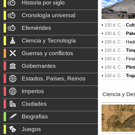
Historia por siglo
Cronología universal
•
100 d. C. -
Cult
Efemérides
•
100 d. C. -
Pak
Ciencia y Tecnología
•
100 d. C. -
Hadr
•
100 d. C. -
Tim
Guerras y conflictos
•
100 d. C. -
Fina
Gobernantes
•
100 d. C. -
Plin
•
100 d. C. -
Traj
Estados, Países, Reinos
Imperios
Ciencia y De
Ciudades
Biografías
Juegos