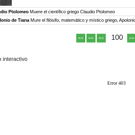
udio Ptolomeo
Muere el científico griego Claudio Ptolomeo
onio de Tiana
Mure el filósifo, matemático y místico griego, Apoloni
100
<<
<<
<<
>>
o interactivo