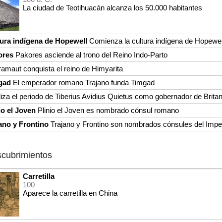
La ciudad de Teotihuacán alcanza los 50.000 habitantes
ura indígena de Hopewell
Comienza la cultura indígena de Hopewell 
ores
Pakores asciende al trono del Reino Indo-Parto
amaut conquista el reino de Himyarita
gad
El emperador romano Trajano funda Timgad
liza el periodo de Tiberius Avidius Quietus como gobernador de Britan
io el Joven
Plinio el Joven es nombrado cónsul romano
ano y Frontino
Trajano y Frontino son nombrados cónsules del Impe
scubrimientos
Carretilla
100
Aparece la carretilla en China