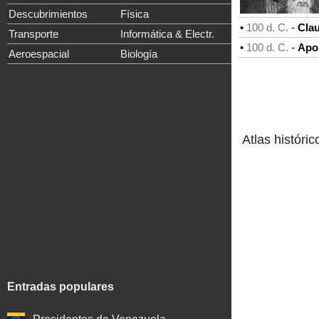
Descubrimientos
Física
•
100 d. C.
-
Cla
Transporte
Informática & Electr.
•
100 d. C.
-
Apol
Aeroespacial
Biología
Atlas históric
Entradas populares