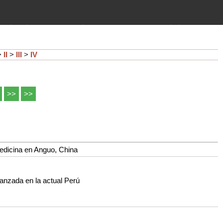
imientos (guerras, gobiernos,
 historia de la humanidad desde el
>
II
>
III
>
IV
>>
>>
Medicina en Anguo, China
anzada en la actual Perú