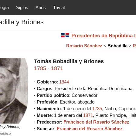
logía
Siglos
Años
Trivial
tóricos y principales acontec
dilla y Briones
lítica, arte, cultura, etc.) de la
as.
Presidentes de Repúblic
Rosario Sánchez
<
Bobadilla
>
R
Tomás Bobadilla y Briones
1785
-
1871
· Gobierno
:
1844
· Cargos
: Presidente de la República Dominicana
· Partido político
: Conservador
· Profesión
: Escritor, abogado
· Nacimiento
: 1 de enero del
1785
, Neiba, Capitan
· Muerte
: 1 de enero del
1871
, Puerto Príncipe, Hai
· Predecesor
:
Francisco del Rosario Sánchez
a y Briones,
· Sucesor
:
Francisco del Rosario Sánchez
público