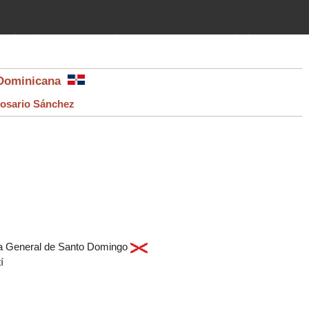
imientos (guerras, gobiernos,
 historia de la humanidad desde el
a Dominicana
osario Sánchez
ía General de Santo Domingo
tí